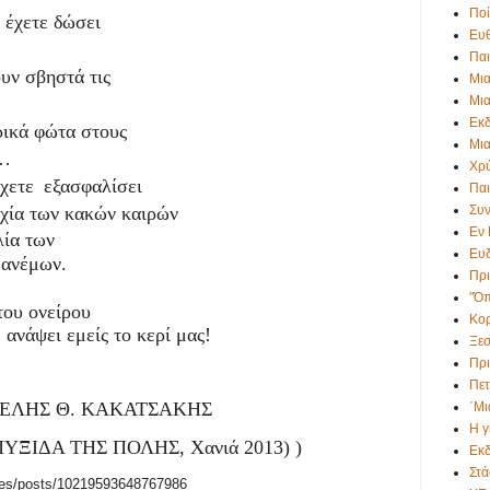
Πο
 δώσει
Ευθ
Πα
στά τις
Μια
Μια
Εκ
ρικά φώτα στους
Μια
ς…
Χρ
έχετε
εξασφαλίσει
Πα
Συν
χία των κακών καιρών
Εν
ιλία των
Ευ
 ανέμων.
Πρι
"Όπ
του ονείρου
Κο
είς το κερί μας!
Ξεσ
Πρι
Πετ
 ΚΑΚΑΤΣΑΚΗΣ
΄Μι
Η γ
δ. ΠΥΞΙΔΑ ΤΗΣ ΠΟΛΗΣ, Χανιά 2013) )
Εκδ
Στά
kes/posts/10219593648767986