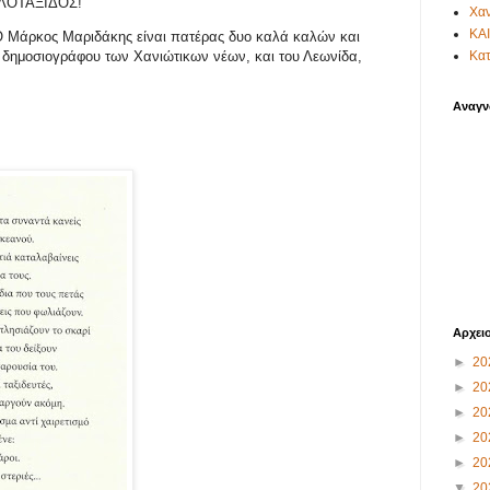
ΑΛΟΤΑΞΙΔΟΣ!
Χαν
ΚΑ
 O Μάρκος Μαριδάκης είναι πατέρας δυο καλά καλών και
Κατ
, δημοσιογράφου των Χανιώτικων νέων, και του Λεωνίδα,
Αναγν
Αρχει
►
20
►
20
►
20
►
20
►
20
▼
20