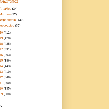
ΠΑΙΔΟΤΟΠΟΣ
Απριλίου
(34)
Μαρτίου
(32)
Φεβρουαρίου
(30)
Ιανουαρίου
(35)
20
(412)
19
(428)
18
(435)
17
(391)
16
(393)
15
(386)
14
(443)
13
(410)
12
(346)
11
(300)
10
(335)
09
(300)
ες