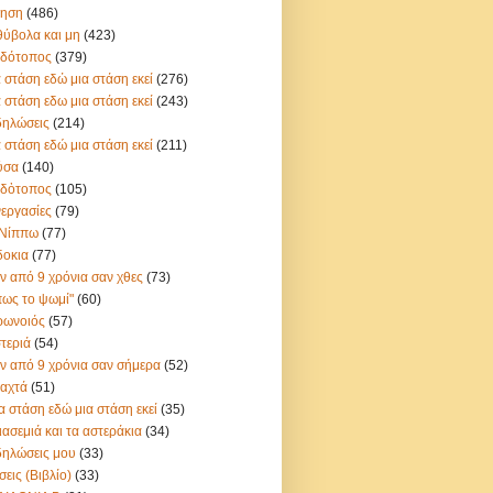
ίηση
(486)
ύβολα και μη
(423)
ιδότοπος
(379)
 στάση εδὠ μια στάση εκεί
(276)
 στάση εδω μια στάση εκεί
(243)
δηλώσεις
(214)
 στάση εδώ μια στάση εκεί
(211)
ύσα
(140)
ιδὀτοπος
(105)
εργασίες
(79)
 Νίππω
(77)
δοκια
(77)
ν από 9 χρόνια σαν χθες
(73)
ως το ψωμί"
(60)
ρωνοιός
(57)
τεριά
(54)
ν από 9 χρόνια σαν σήμερα
(52)
αχτά
(51)
α στάση εδώ μια στάση εκεί
(35)
ιασεμιά και τα αστεράκια
(34)
ηλώσεις μου
(33)
σεις (Βιβλίο)
(33)