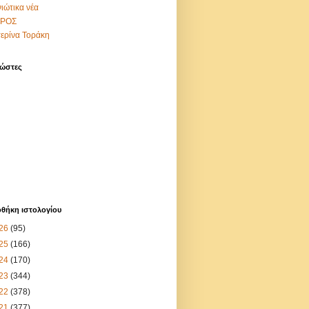
ιώτικα νέα
ΙΡΟΣ
ερίνα Τοράκη
ώστες
οθήκη ιστολογίου
26
(95)
25
(166)
24
(170)
23
(344)
22
(378)
21
(377)