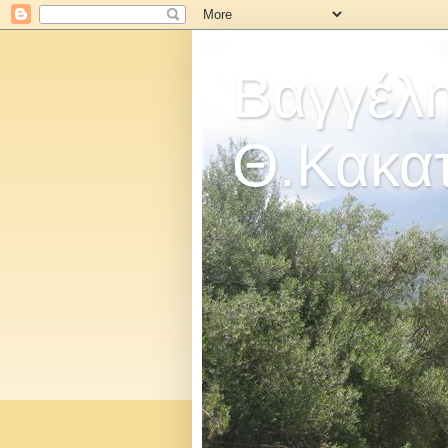
Βαγγέλ
Θ.Κακα