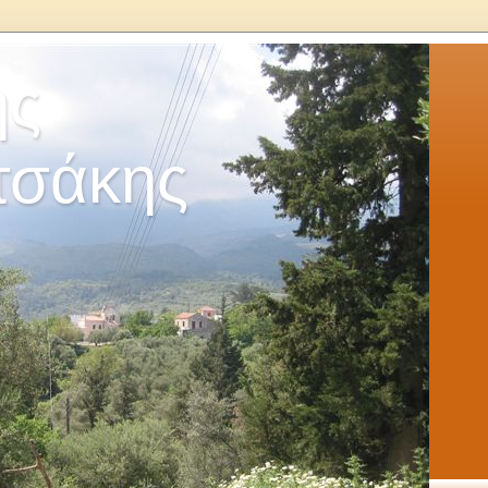
ης
τσάκης