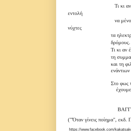
Τι κι αν έχετε
εντολή
να μένουν σβη
νύχτες
τα ηλεκτ
δρόμου
Τι κι αν 
τη συμμα
και τη φ
ενά
ντιων
Στο φως 
έχουμε ανάψει εμ
ΒΑΓΓΕΛΗΣ Θ.
("'Όταν γίνεις ποίημα", εκ
https://www.facebook.com/kakatsa