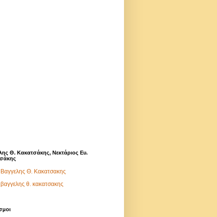
λης Θ. Κακατσάκης, Νεκτάριος Ευ.
σάκης
Βαγγελης Θ. Κακατσακης
βαγγελης θ. κακατσακης
σμοι